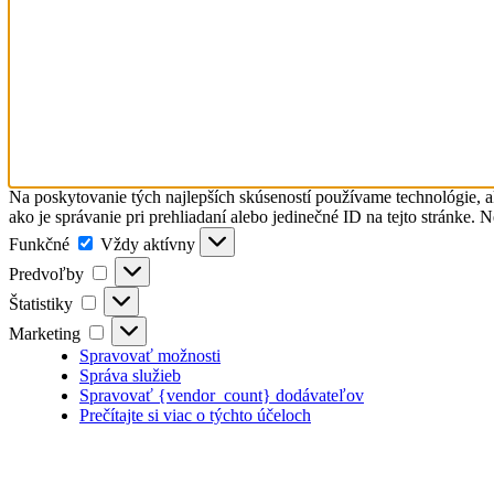
Na poskytovanie tých najlepších skúseností používame technológie, a
ako je správanie pri prehliadaní alebo jedinečné ID na tejto stránke. 
Funkčné
Funkčné
Vždy aktívny
Predvoľby
Predvoľby
Štatistiky
Štatistiky
Marketing
Marketing
Spravovať možnosti
Správa služieb
Spravovať {vendor_count} dodávateľov
Prečítajte si viac o týchto účeloch