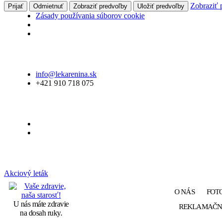
Zobraziť 
Prijať
Odmietnuť
Zobraziť predvoľby
Uložiť predvoľby
Zásady používania súborov cookie
Skip
info@lekarenina.sk
to
+421 910 718 075
the
content
Akciový leták
Vaše
O NÁS
FOT
zdravie,
naša
U nás máte zdravie
REKLAMAČN
starosť!
na dosah ruky.