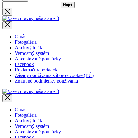
Hľadať:
Close
search
Vaše
zdravie,
naša
starosť!
O nás
Fotogaléria
Akciový leták
Vernostný systém
Akceptované poukážky
Facebook
Reklamačný poriadok
Zásady používania súborov cookie (EÚ)
Zmluvné podmienky používania
Vaše
zdravie,
naša
starosť!
O nás
Fotogaléria
Akciový leták
Vernostný systém
Akceptované poukážky
Facebook