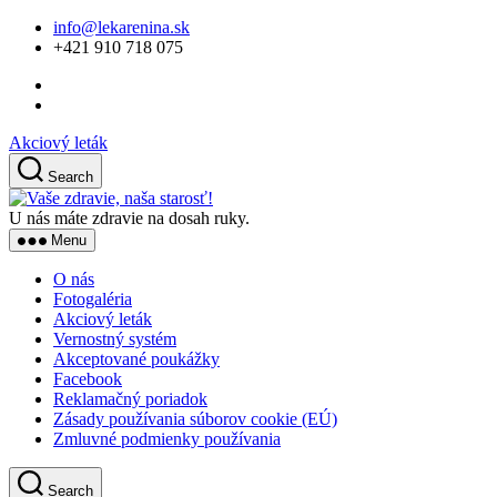
Skip
info@lekarenina.sk
to
+421 910 718 075
the
content
Akciový leták
Search
Vaše
zdravie,
U nás máte zdravie na dosah ruky.
naša
Menu
starosť!
O nás
Fotogaléria
Akciový leták
Vernostný systém
Akceptované poukážky
Facebook
Reklamačný poriadok
Zásady používania súborov cookie (EÚ)
Zmluvné podmienky používania
Search