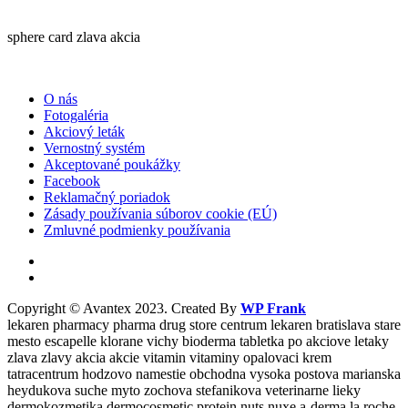
sphere card zlava akcia
O nás
Fotogaléria
Akciový leták
Vernostný systém
Akceptované poukážky
Facebook
Reklamačný poriadok
Zásady používania súborov cookie (EÚ)
Zmluvné podmienky používania
Copyright © Avantex 2023. Created By
WP Frank
lekaren pharmacy pharma drug store centrum lekaren bratislava stare
mesto escapelle klorane vichy bioderma tabletka po akciove letaky
zlava zlavy akcia akcie vitamin vitaminy opalovaci krem
tatracentrum hodzovo namestie obchodna vysoka postova marianska
heydukova suche myto zochova stefanikova veterinarne lieky
dermokozmetika dermocosmetic protein nuts nuxe a-derma la roche