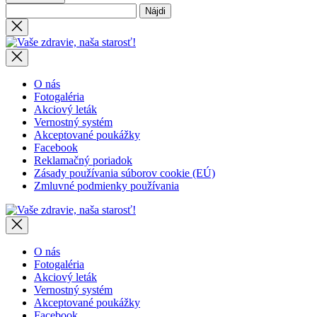
Hľadať:
Close
search
Vaše
zdravie,
naša
starosť!
O nás
Fotogaléria
Akciový leták
Vernostný systém
Akceptované poukážky
Facebook
Reklamačný poriadok
Zásady používania súborov cookie (EÚ)
Zmluvné podmienky používania
Vaše
zdravie,
naša
starosť!
O nás
Fotogaléria
Akciový leták
Vernostný systém
Akceptované poukážky
Facebook