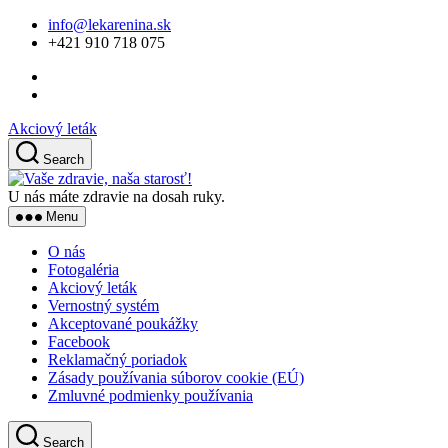
Skip
info@lekarenina.sk
to
+421 910 718 075
the
content
Akciový leták
Search
Vaše
zdravie,
U nás máte zdravie na dosah ruky.
naša
Menu
starosť!
O nás
Fotogaléria
Akciový leták
Vernostný systém
Akceptované poukážky
Facebook
Reklamačný poriadok
Zásady používania súborov cookie (EÚ)
Zmluvné podmienky používania
Search