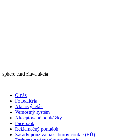
sphere card zlava akcia
O nás
Fotogaléria
Akciový leták
Vernostný systém
Akceptované poukážky
Facebook
Reklamačný poriadok
Zásady používania súborov cookie (EÚ)