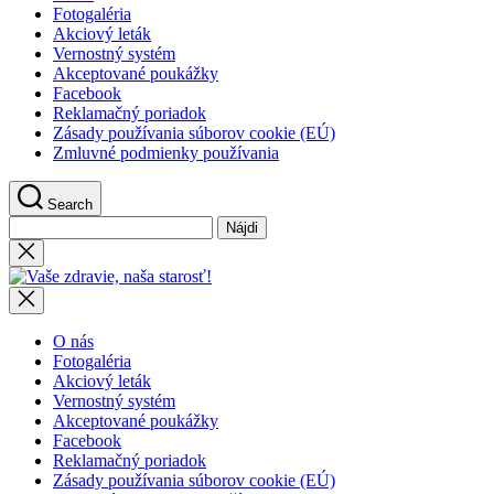
Fotogaléria
Akciový leták
Vernostný systém
Akceptované poukážky
Facebook
Reklamačný poriadok
Zásady používania súborov cookie (EÚ)
Zmluvné podmienky používania
Search
Hľadať:
Close
search
Vaše
zdravie,
naša
starosť!
O nás
Fotogaléria
Akciový leták
Vernostný systém
Akceptované poukážky
Facebook
Reklamačný poriadok
Zásady používania súborov cookie (EÚ)