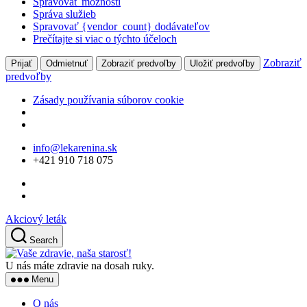
Spravovať možnosti
Správa služieb
Spravovať {vendor_count} dodávateľov
Prečítajte si viac o týchto účeloch
Zobraziť
Prijať
Odmietnuť
Zobraziť predvoľby
Uložiť predvoľby
predvoľby
Zásady používania súborov cookie
Skip
info@lekarenina.sk
to
+421 910 718 075
the
content
Akciový leták
Search
Vaše
zdravie,
U nás máte zdravie na dosah ruky.
naša
Menu
starosť!
O nás