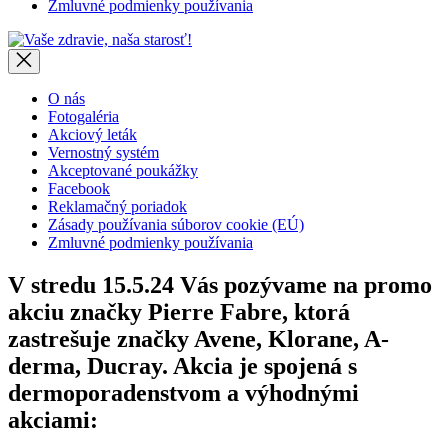
Zmluvné podmienky používania
Vaše
zdravie,
naša
starosť!
O nás
Fotogaléria
Akciový leták
Vernostný systém
Akceptované poukážky
Facebook
Reklamačný poriadok
Zásady používania súborov cookie (EÚ)
Zmluvné podmienky používania
V stredu 15.5.24 Vás pozývame na promo
akciu značky Pierre Fabre, ktorá
zastrešuje značky Avene, Klorane, A-
derma, Ducray. Akcia je spojená s
dermoporadenstvom a výhodnými
akciami: