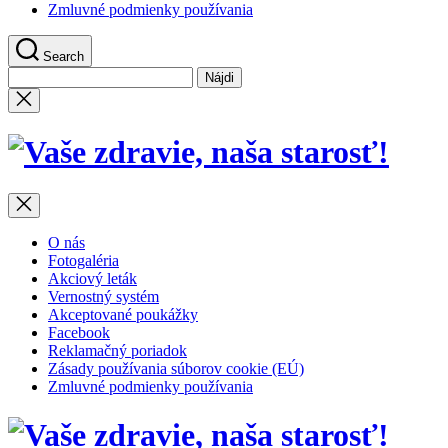
Zmluvné podmienky používania
Search
Hľadať:
Close
search
Vaš
zdra
naš
O nás
star
Fotogaléria
Akciový leták
Vernostný systém
Akceptované poukážky
Facebook
Reklamačný poriadok
Zásady používania súborov cookie (EÚ)
Zmluvné podmienky používania
Vaš