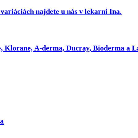
ariáciách najdete u nás v lekarni Ina.
e, Klorane, A-derma, Ducray, Bioderma a L
ma