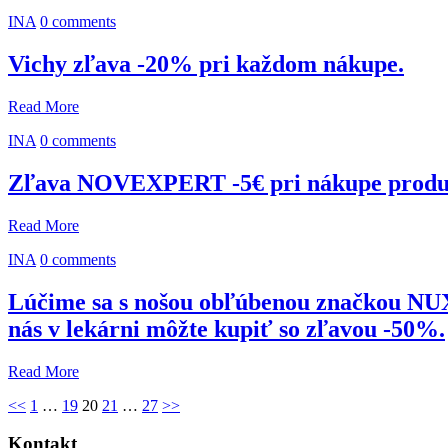
INA
0 comments
Vichy zľava -20% pri každom nákupe.
Read More
INA
0 comments
Zľava NOVEXPERT -5€ pri nákupe produk
Read More
INA
0 comments
Lúčime sa s nošou obľúbenou značkou NUXE
nás v lekárni môžte kupiť so zľavou -50%.
Read More
Stránkovanie
<<
1
…
19
20
21
…
27
>>
príspevkov
Kontakt