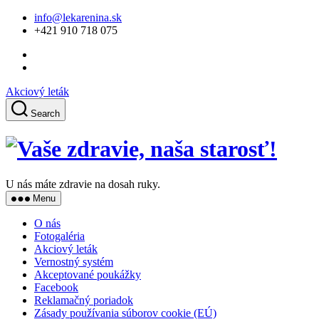
Skip
info@lekarenina.sk
to
+421 910 718 075
the
content
Akciový leták
Search
Vaš
zdra
U nás máte zdravie na dosah ruky.
naš
Menu
star
O nás
Fotogaléria
Akciový leták
Vernostný systém
Akceptované poukážky
Facebook
Reklamačný poriadok
Zásady používania súborov cookie (EÚ)