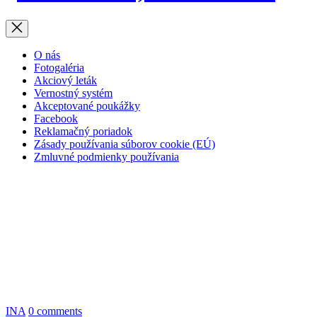
zdra
naš
O nás
star
Fotogaléria
Akciový leták
Vernostný systém
Akceptované poukážky
Facebook
Reklamačný poriadok
Zásady používania súborov cookie (EÚ)
Zmluvné podmienky používania
INA
0 comments