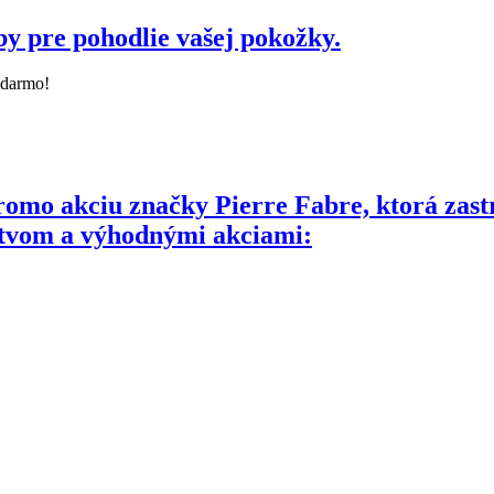
by pre pohodlie vašej pokožky.
zadarmo!
omo akciu značky Pierre Fabre, ktorá zast
stvom a výhodnými akciami: