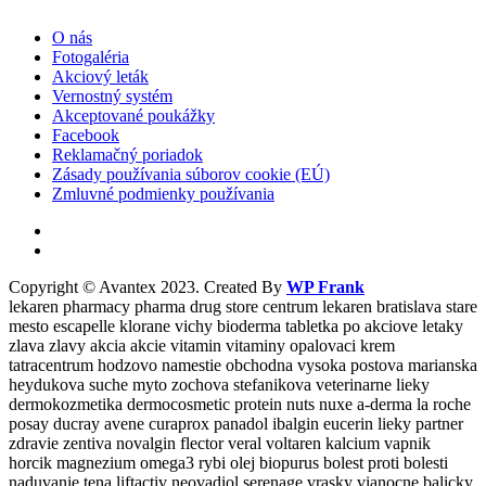
O nás
Fotogaléria
Akciový leták
Vernostný systém
Akceptované poukážky
Facebook
Reklamačný poriadok
Zásady používania súborov cookie (EÚ)
Zmluvné podmienky používania
Copyright © Avantex 2023. Created By
WP Frank
lekaren pharmacy pharma drug store centrum lekaren bratislava stare
mesto escapelle klorane vichy bioderma tabletka po akciove letaky
zlava zlavy akcia akcie vitamin vitaminy opalovaci krem
tatracentrum hodzovo namestie obchodna vysoka postova marianska
heydukova suche myto zochova stefanikova veterinarne lieky
dermokozmetika dermocosmetic protein nuts nuxe a-derma la roche
posay ducray avene curaprox panadol ibalgin eucerin lieky partner
zdravie zentiva novalgin flector veral voltaren kalcium vapnik
horcik magnezium omega3 rybi olej biopurus bolest proti bolesti
naduvanie tena liftactiv neovadiol serenage vrasky vianocne balicky