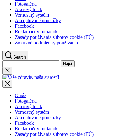
Fotogaléria
Akciový leták
Vernostný systém
Akceptované poukážky
Facebook
Reklamačný poriadok
Zásady používania súborov cookie (EÚ)
Zmluvné podmienky používania
Search
Hľadať:
Close
search
Vaše
zdravie,
naša
starosť!
O nás
Fotogaléria
Akciový leták
Vernostný systém
Akceptované poukážky
Facebook
Reklamačný poriadok
Zásady používania súborov cookie (EÚ)