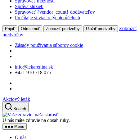
Spravovať možnosti
Správa služieb
Spravovať {vendor_count} dodávateľov
Prečítajte si viac o týchto účeloch
Zobraziť
Prijať
Odmietnuť
Zobraziť predvoľby
Uložiť predvoľby
predvoľby
Zásady používania súborov cookie
Skip
info@lekarenina.sk
to
+421 910 718 075
the
content
Akciový leták
Search
Vaše
zdravie,
U nás máte zdravie na dosah ruky.
naša
Menu
starosť!
O nás