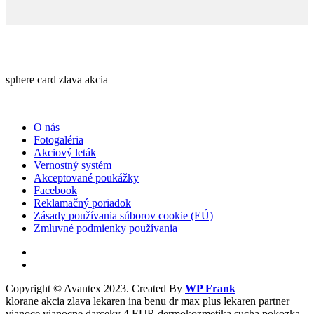
sphere card zlava akcia
O nás
Fotogaléria
Akciový leták
Vernostný systém
Akceptované poukážky
Facebook
Reklamačný poriadok
Zásady používania súborov cookie (EÚ)
Zmluvné podmienky používania
Copyright © Avantex 2023. Created By
WP Frank
klorane akcia zlava lekaren ina benu dr max plus lekaren partner
vianoce vianocne darceky 4 EUR dermokozmetika sucha pokozka