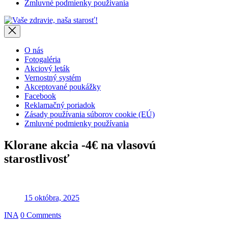
Zmluvné podmienky používania
Vaše
zdravie,
naša
starosť!
O nás
Fotogaléria
Akciový leták
Vernostný systém
Akceptované poukážky
Facebook
Reklamačný poriadok
Zásady používania súborov cookie (EÚ)
Zmluvné podmienky používania
Klorane akcia -4€ na vlasovú
starostlivosť
15 októbra, 2025
INA
0 Comments