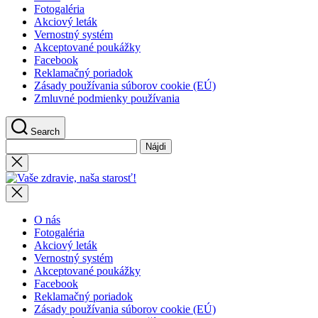
Fotogaléria
Akciový leták
Vernostný systém
Akceptované poukážky
Facebook
Reklamačný poriadok
Zásady používania súborov cookie (EÚ)
Zmluvné podmienky používania
Search
Hľadať:
Close
search
Vaše
zdravie,
naša
starosť!
O nás
Fotogaléria
Akciový leták
Vernostný systém
Akceptované poukážky
Facebook
Reklamačný poriadok
Zásady používania súborov cookie (EÚ)