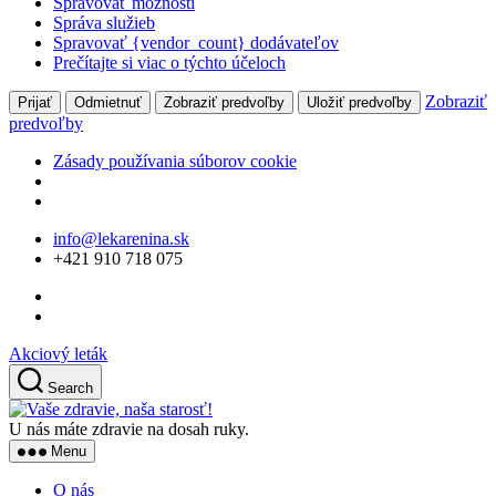
Spravovať možnosti
Správa služieb
Spravovať {vendor_count} dodávateľov
Prečítajte si viac o týchto účeloch
Zobraziť
Prijať
Odmietnuť
Zobraziť predvoľby
Uložiť predvoľby
predvoľby
Zásady používania súborov cookie
Skip
info@lekarenina.sk
to
+421 910 718 075
the
content
Akciový leták
Search
Vaše
zdravie,
U nás máte zdravie na dosah ruky.
naša
Menu
starosť!
O nás