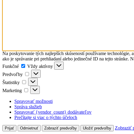
Na poskytovanie tých najlepších skúseností používame technológie, a
ako je správanie pri prehliadaní alebo jedinečné ID na tejto stránke. 
Funkčné
Funkčné
Vždy aktívny
Predvoľby
Predvoľby
Štatistiky
Štatistiky
Marketing
Marketing
Spravovať možnosti
Správa služieb
Spravovať {vendor_count} dodávateľov
Prečítajte si viac o týchto účeloch
Zobraziť 
Prijať
Odmietnuť
Zobraziť predvoľby
Uložiť predvoľby