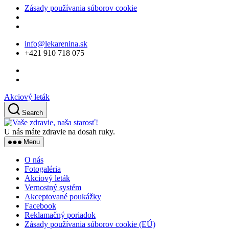
Zásady používania súborov cookie
Skip
info@lekarenina.sk
to
+421 910 718 075
the
content
Akciový leták
Search
Vaše
zdravie,
U nás máte zdravie na dosah ruky.
naša
Menu
starosť!
O nás
Fotogaléria
Akciový leták
Vernostný systém
Akceptované poukážky
Facebook
Reklamačný poriadok
Zásady používania súborov cookie (EÚ)