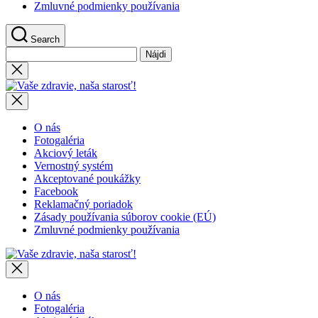
Zmluvné podmienky používania
Search
Hľadať:
Close
search
Vaše
zdravie,
naša
starosť!
O nás
Fotogaléria
Akciový leták
Vernostný systém
Akceptované poukážky
Facebook
Reklamačný poriadok
Zásady používania súborov cookie (EÚ)
Zmluvné podmienky používania
Vaše
zdravie,
naša
starosť!
O nás
Fotogaléria