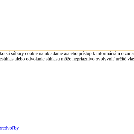
ko sú súbory cookie na ukladanie a/alebo prístup k informáciám o zari
Nesúhlas alebo odvolanie súhlasu môže nepriaznivo ovplyvniť určité vlas
predvoľby