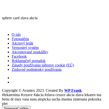
sphere card zlava akcia
O nás
Fotogaléria
Akciový leták
Vernostný systém
Akceptované poukážky
Facebook
Reklamačný poriadok
Zásady používania súborov cookie (EÚ)
Zmluvné podmienky používania
Copyright © Avantex 2023. Created By
WP Frank
#lekarenina #cerave #akcia #zlava cerave akcia zlava lekaren ina
benu dr max vasa nasa atopicka sucha mastna zmiesana pokozka
plet
Spravovať súhlas