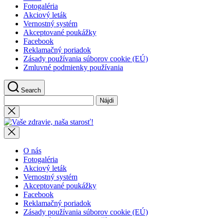
Fotogaléria
Akciový leták
Vernostný systém
Akceptované poukážky
Facebook
Reklamačný poriadok
Zásady používania súborov cookie (EÚ)
Zmluvné podmienky používania
Search
Hľadať:
Close
search
Vaše
zdravie,
naša
starosť!
O nás
Fotogaléria
Akciový leták
Vernostný systém
Akceptované poukážky
Facebook
Reklamačný poriadok
Zásady používania súborov cookie (EÚ)