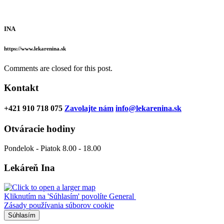
INA
https://www.lekarenina.sk
Comments are closed for this post.
Kontakt
+421 910 718 075
Zavolajte nám
info@lekarenina.sk
Otváracie hodiny
Pondelok - Piatok 8.00 - 18.00
Lekáreň Ina
Kliknutím na 'Súhlasím' povolíte General
Zásady používania súborov cookie
Súhlasím