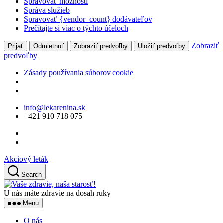
Spravovať možnosti
Správa služieb
Spravovať {vendor_count} dodávateľov
Prečítajte si viac o týchto účeloch
Zobraziť
Prijať
Odmietnuť
Zobraziť predvoľby
Uložiť predvoľby
predvoľby
Zásady používania súborov cookie
Skip
info@lekarenina.sk
to
+421 910 718 075
the
content
Akciový leták
Search
Vaše
zdravie,
U nás máte zdravie na dosah ruky.
naša
Menu
starosť!
O nás