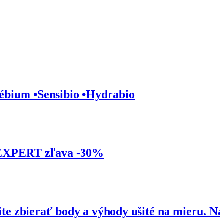
Sébium •Sensibio •Hydrabio
VEXPERT zľava -30%
 zbierať body a výhody ušité na mieru. Na 