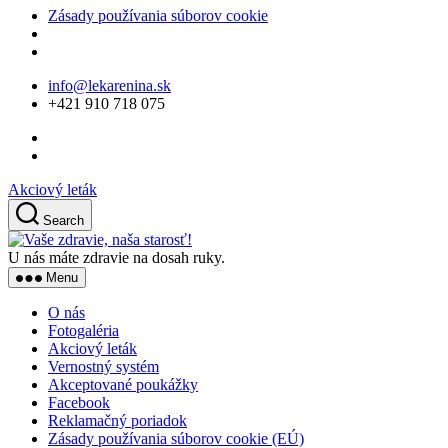
Zásady používania súborov cookie
Skip
info@lekarenina.sk
to
+421 910 718 075
the
content
Akciový leták
Search
Vaše
zdravie,
U nás máte zdravie na dosah ruky.
naša
Menu
starosť!
O nás
Fotogaléria
Akciový leták
Vernostný systém
Akceptované poukážky
Facebook
Reklamačný poriadok
Zásady používania súborov cookie (EÚ)