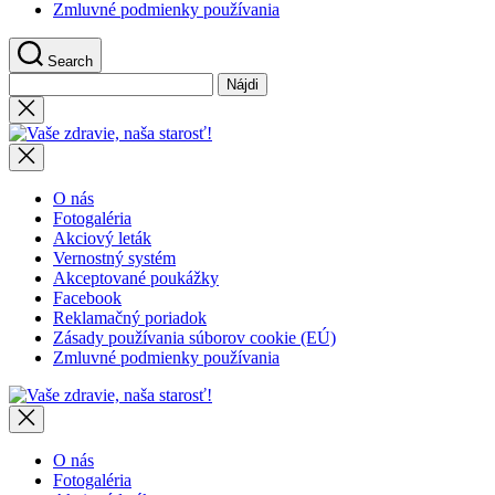
Zmluvné podmienky používania
Search
Hľadať:
Close
search
Vaše
zdravie,
naša
starosť!
O nás
Fotogaléria
Akciový leták
Vernostný systém
Akceptované poukážky
Facebook
Reklamačný poriadok
Zásady používania súborov cookie (EÚ)
Zmluvné podmienky používania
Vaše
zdravie,
naša
starosť!
O nás
Fotogaléria