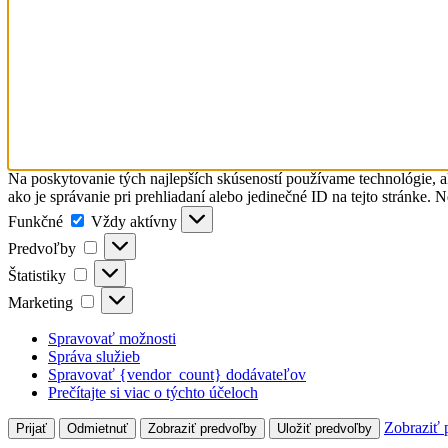
Na poskytovanie tých najlepších skúseností používame technológie, a
ako je správanie pri prehliadaní alebo jedinečné ID na tejto stránke. 
Funkčné
Funkčné
Vždy aktívny
Predvoľby
Predvoľby
Štatistiky
Štatistiky
Marketing
Marketing
Spravovať možnosti
Správa služieb
Spravovať {vendor_count} dodávateľov
Prečítajte si viac o týchto účeloch
Zobraziť 
Prijať
Odmietnuť
Zobraziť predvoľby
Uložiť predvoľby