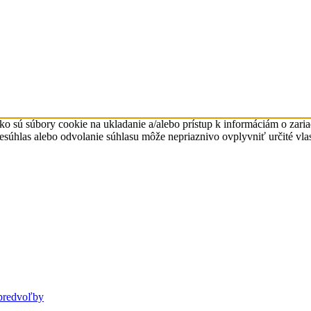
ko sú súbory cookie na ukladanie a/alebo prístup k informáciám o zari
Nesúhlas alebo odvolanie súhlasu môže nepriaznivo ovplyvniť určité vlas
predvoľby