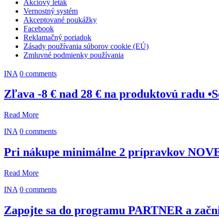
Akciový leták
Vernostný systém
Akceptované poukážky
Facebook
Reklamačný poriadok
Zásady používania súborov cookie (EÚ)
Zmluvné podmienky používania
INA
0 comments
Zľava -8 € nad 28 € na produktovú radu •
Read More
INA
0 comments
Pri nákupe minimálne 2 prípravkov NO
Read More
INA
0 comments
Zapojte sa do programu PARTNER a začnite