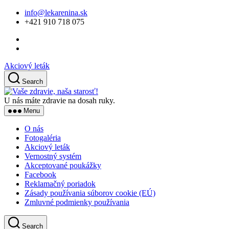
Skip
info@lekarenina.sk
to
+421 910 718 075
the
content
Akciový leták
Search
Vaše
zdravie,
U nás máte zdravie na dosah ruky.
naša
Menu
starosť!
O nás
Fotogaléria
Akciový leták
Vernostný systém
Akceptované poukážky
Facebook
Reklamačný poriadok
Zásady používania súborov cookie (EÚ)
Zmluvné podmienky používania
Search