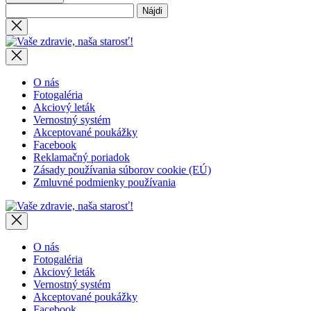
Hľadať:
Close
search
Vaše
zdravie,
naša
starosť!
O nás
Fotogaléria
Akciový leták
Vernostný systém
Akceptované poukážky
Facebook
Reklamačný poriadok
Zásady používania súborov cookie (EÚ)
Zmluvné podmienky používania
Vaše
zdravie,
naša
starosť!
O nás
Fotogaléria
Akciový leták
Vernostný systém
Akceptované poukážky
Facebook