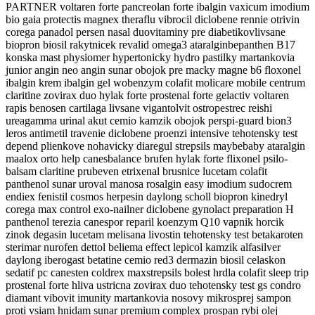
PARTNER voltaren forte pancreolan forte ibalgin vaxicum imodium
bio gaia protectis magnex theraflu vibrocil diclobene rennie otrivin
corega panadol persen nasal duovitaminy pre diabetikovlivsane
biopron biosil rakytnicek revalid omega3 ataralginbepanthen B17
konska mast physiomer hypertonicky hydro pastilky martankovia
junior angin neo angin sunar obojok pre macky magne b6 floxonel
ibalgin krem ibalgin gel wobenzym colafit molicare mobile centrum
claritine zovirax duo hylak forte prostenal forte gelactiv voltaren
rapis benosen cartilaga livsane vigantolvit ostropestrec reishi
ureagamma urinal akut cemio kamzik obojok perspi-guard bion3
leros antimetil travenie diclobene proenzi intensive tehotensky test
depend plienkove nohavicky diaregul strepsils maybebaby ataralgin
maalox orto help canesbalance brufen hylak forte flixonel psilo-
balsam claritine prubeven etrixenal brusnice lucetam colafit
panthenol sunar uroval manosa rosalgin easy imodium sudocrem
endiex fenistil cosmos herpesin daylong scholl biopron kinedryl
corega max control exo-nailner diclobene gynolact preparation H
panthenol terezia canespor reparil koenzym Q10 vapnik horcik
zinok degasin lucetam melisana livostin tehotensky test betakaroten
sterimar nurofen dettol beliema effect lepicol kamzik alfasilver
daylong iberogast betatine cemio red3 dermazin biosil celaskon
sedatif pc canesten coldrex maxstrepsils bolest hrdla colafit sleep trip
prostenal forte hliva ustricna zovirax duo tehotensky test gs condro
diamant vibovit imunity martankovia nosovy mikrosprej sampon
proti vsiam hnidam sunar premium complex prospan rybi olej