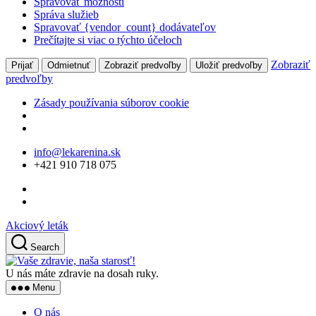
Spravovať možnosti
Správa služieb
Spravovať {vendor_count} dodávateľov
Prečítajte si viac o týchto účeloch
Zobraziť
Prijať
Odmietnuť
Zobraziť predvoľby
Uložiť predvoľby
predvoľby
Zásady používania súborov cookie
Skip
info@lekarenina.sk
to
+421 910 718 075
the
content
Akciový leták
Search
Vaše
zdravie,
U nás máte zdravie na dosah ruky.
naša
Menu
starosť!
O nás