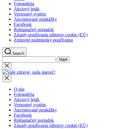
Fotogaléria
Akciový leták
Vernostný systém
Akceptované poukážky
Facebook
Reklamačný poriadok
Zásady používania súborov cookie (EÚ)
Zmluvné podmienky používania
Search
Hľadať:
Close
search
Vaše
zdravie,
naša
starosť!
O nás
Fotogaléria
Akciový leták
Vernostný systém
Akceptované poukážky
Facebook
Reklamačný poriadok
Zásady používania súborov cookie (EÚ)