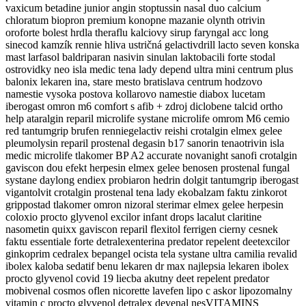
vaxicum betadine junior angin stoptussin nasal duo calcium
chloratum biopron premium konopne mazanie olynth otrivin
oroforte bolest hrdla theraflu kalciovy sirup faryngal acc long
sinecod kamzík rennie hliva ustričná gelactivdrill lacto seven konska
mast larfasol baldriparan nasivin sinulan laktobacili forte stodal
ostrovidky neo isla medic tena lady depend ultra mini centrum plus
balonix lekaren ina, stare mesto bratislava centrum hodzovo
namestie vysoka postova kollarovo namestie diabox lucetam
iberogast omron m6 comfort s afib + zdroj diclobene talcid ortho
help ataralgin reparil microlife systane microlife omrom M6 cemio
red tantumgrip brufen renniegelactiv reishi crotalgin elmex gelee
pleumolysin reparil prostenal degasin b17 sanorin tenaotrivin isla
medic microlife tlakomer BP A2 accurate novanight sanofi crotalgin
gaviscon dou efekt herpesin elmex gelee benosen prostenal fungal
systane daylong endiex probiaron hedrin dolgit tantumgrip iberogast
vigantolvit crotalgin prostenal tena lady ekobalzam faktu zinkorot
grippostad tlakomer omron nizoral sterimar elmex gelee herpesin
coloxio procto glyvenol excilor infant drops lacalut claritine
nasometin quixx gaviscon reparil flexitol ferrigen cierny cesnek
faktu essentiale forte detralexenterina predator repelent deetexcilor
ginkoprim cedralex bepangel ocista tela systane ultra camilia revalid
ibolex kaloba sedatif benu lekaren dr max najlepsia lekaren ibolex
procto glyvenol covid 19 liecba akutny deet repelent predator
mobivenal cosmos oflen nicorette lavefen lipo c askor lipozomalny
vitamin c procto glyvenol detralex devenal nesVITAMINS