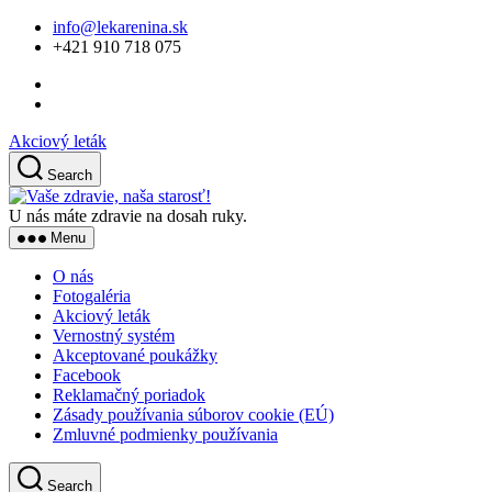
Skip
info@lekarenina.sk
to
+421 910 718 075
the
content
Akciový leták
Search
Vaše
zdravie,
U nás máte zdravie na dosah ruky.
naša
Menu
starosť!
O nás
Fotogaléria
Akciový leták
Vernostný systém
Akceptované poukážky
Facebook
Reklamačný poriadok
Zásady používania súborov cookie (EÚ)
Zmluvné podmienky používania
Search