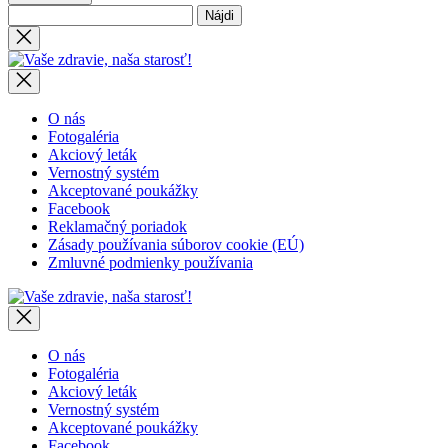
Hľadať:
Close
search
Vaše
zdravie,
naša
starosť!
O nás
Fotogaléria
Akciový leták
Vernostný systém
Akceptované poukážky
Facebook
Reklamačný poriadok
Zásady používania súborov cookie (EÚ)
Zmluvné podmienky používania
Vaše
zdravie,
naša
starosť!
O nás
Fotogaléria
Akciový leták
Vernostný systém
Akceptované poukážky
Facebook