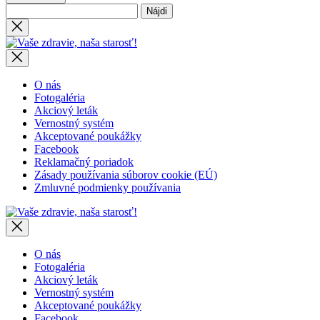
Hľadať:
Close
search
Vaše
zdravie,
naša
starosť!
O nás
Fotogaléria
Akciový leták
Vernostný systém
Akceptované poukážky
Facebook
Reklamačný poriadok
Zásady používania súborov cookie (EÚ)
Zmluvné podmienky používania
Vaše
zdravie,
naša
starosť!
O nás
Fotogaléria
Akciový leták
Vernostný systém
Akceptované poukážky
Facebook