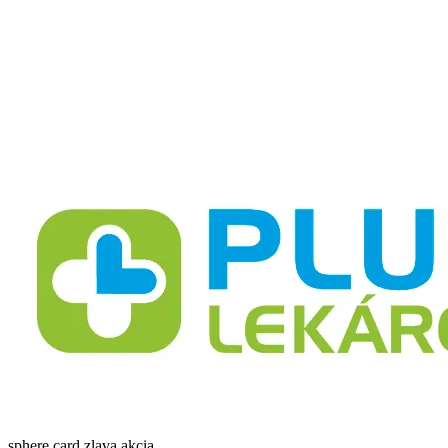
sphere card zlava akcia