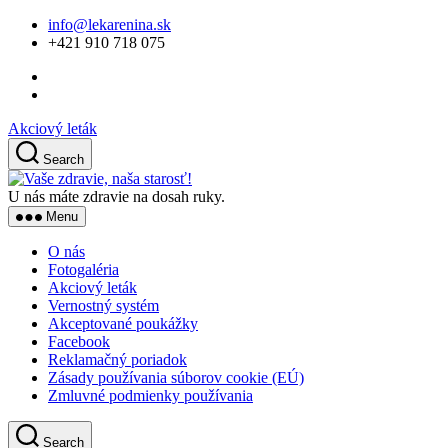
Skip
info@lekarenina.sk
to
+421 910 718 075
the
content
Akciový leták
Search
Vaše
zdravie,
U nás máte zdravie na dosah ruky.
naša
Menu
starosť!
O nás
Fotogaléria
Akciový leták
Vernostný systém
Akceptované poukážky
Facebook
Reklamačný poriadok
Zásady používania súborov cookie (EÚ)
Zmluvné podmienky používania
Search