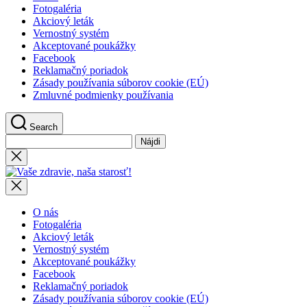
Fotogaléria
Akciový leták
Vernostný systém
Akceptované poukážky
Facebook
Reklamačný poriadok
Zásady používania súborov cookie (EÚ)
Zmluvné podmienky používania
Search
Hľadať:
Close
search
Vaše
zdravie,
naša
starosť!
O nás
Fotogaléria
Akciový leták
Vernostný systém
Akceptované poukážky
Facebook
Reklamačný poriadok
Zásady používania súborov cookie (EÚ)