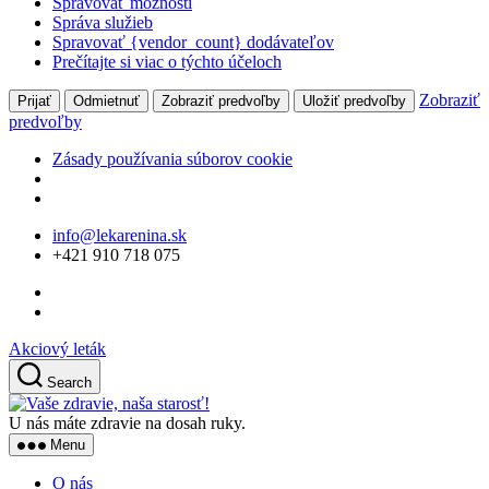
Spravovať možnosti
Správa služieb
Spravovať {vendor_count} dodávateľov
Prečítajte si viac o týchto účeloch
Zobraziť
Prijať
Odmietnuť
Zobraziť predvoľby
Uložiť predvoľby
predvoľby
Zásady používania súborov cookie
Skip
info@lekarenina.sk
to
+421 910 718 075
the
content
Akciový leták
Search
Vaše
zdravie,
U nás máte zdravie na dosah ruky.
naša
Menu
starosť!
O nás