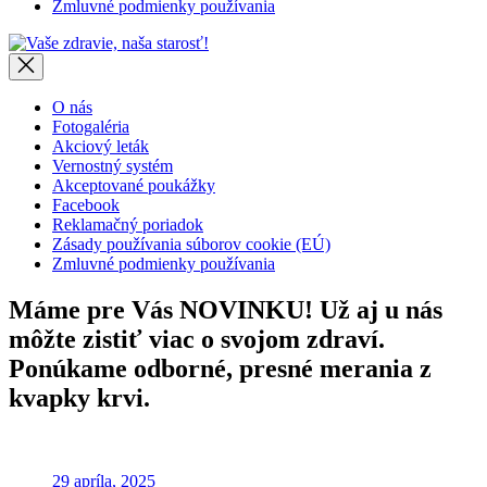
Zmluvné podmienky používania
Vaše
zdravie,
naša
starosť!
O nás
Fotogaléria
Akciový leták
Vernostný systém
Akceptované poukážky
Facebook
Reklamačný poriadok
Zásady používania súborov cookie (EÚ)
Zmluvné podmienky používania
Máme pre Vás NOVINKU! Už aj u nás
môžte zistiť viac o svojom zdraví.
Ponúkame odborné, presné merania z
kvapky krvi.
29 apríla, 2025