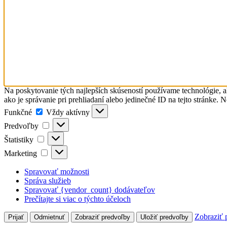
Na poskytovanie tých najlepších skúseností používame technológie, a
ako je správanie pri prehliadaní alebo jedinečné ID na tejto stránke. 
Funkčné
Funkčné
Vždy aktívny
Predvoľby
Predvoľby
Štatistiky
Štatistiky
Marketing
Marketing
Spravovať možnosti
Správa služieb
Spravovať {vendor_count} dodávateľov
Prečítajte si viac o týchto účeloch
Zobraziť 
Prijať
Odmietnuť
Zobraziť predvoľby
Uložiť predvoľby