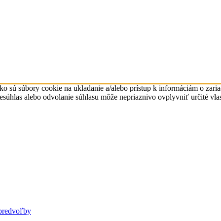
ko sú súbory cookie na ukladanie a/alebo prístup k informáciám o zari
Nesúhlas alebo odvolanie súhlasu môže nepriaznivo ovplyvniť určité vlas
predvoľby