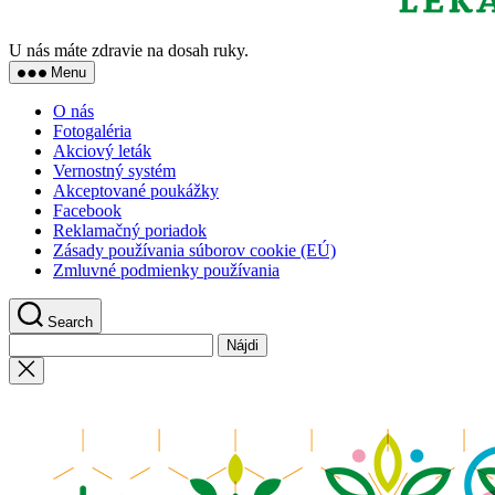
U nás máte zdravie na dosah ruky.
Menu
O nás
Fotogaléria
Akciový leták
Vernostný systém
Akceptované poukážky
Facebook
Reklamačný poriadok
Zásady používania súborov cookie (EÚ)
Zmluvné podmienky používania
Search
Hľadať:
Close
search