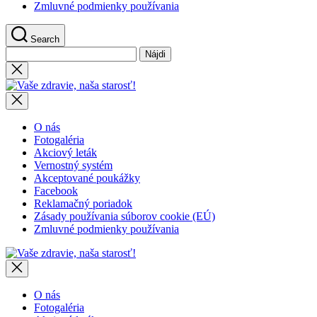
Zmluvné podmienky používania
Search
Hľadať:
Close
search
Vaše
zdravie,
naša
starosť!
O nás
Fotogaléria
Akciový leták
Vernostný systém
Akceptované poukážky
Facebook
Reklamačný poriadok
Zásady používania súborov cookie (EÚ)
Zmluvné podmienky používania
Vaše
zdravie,
naša
starosť!
O nás
Fotogaléria