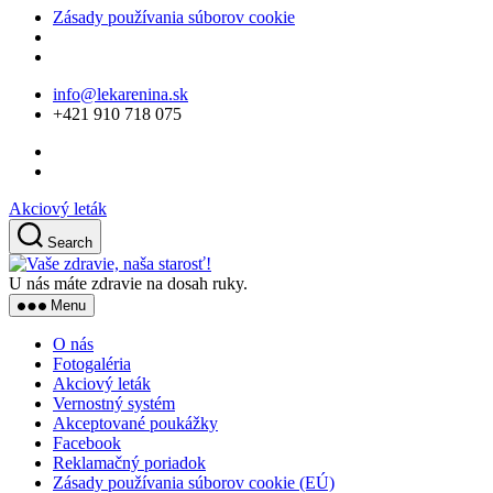
Zásady používania súborov cookie
Skip
info@lekarenina.sk
to
+421 910 718 075
the
content
Akciový leták
Search
Vaše
zdravie,
U nás máte zdravie na dosah ruky.
naša
Menu
starosť!
O nás
Fotogaléria
Akciový leták
Vernostný systém
Akceptované poukážky
Facebook
Reklamačný poriadok
Zásady používania súborov cookie (EÚ)