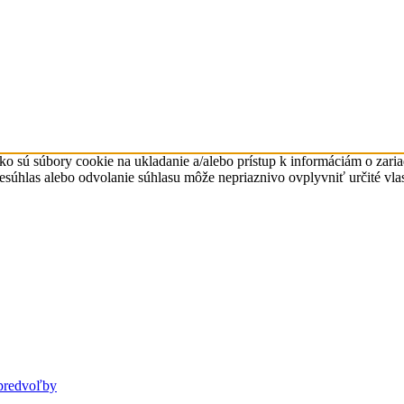
ko sú súbory cookie na ukladanie a/alebo prístup k informáciám o zari
Nesúhlas alebo odvolanie súhlasu môže nepriaznivo ovplyvniť určité vlas
predvoľby