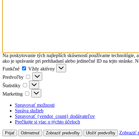
Na poskytovanie tých najlepších skúseností používame technológie, a
ako je správanie pri prehliadaní alebo jedinečné ID na tejto stránke. 
Funkčné
Funkčné
Vždy aktívny
Predvoľby
Predvoľby
Štatistiky
Štatistiky
Marketing
Marketing
Spravovať možnosti
Správa služieb
Spravovať {vendor_count} dodávateľov
Prečítajte si viac o týchto účeloch
Zobraziť 
Prijať
Odmietnuť
Zobraziť predvoľby
Uložiť predvoľby