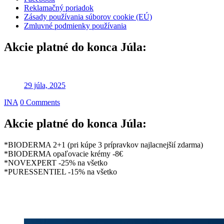
Reklamačný poriadok
Zásady používania súborov cookie (EÚ)
Zmluvné podmienky používania
Akcie platné do konca Júla:
29 júla, 2025
INA
0 Comments
Akcie platné do konca Júla:
*BIODERMA 2+1 (pri kúpe 3 prípravkov najlacnejšií zdarma)
*BIODERMA opaľovacie krémy -8€
*NOVEXPERT -25% na všetko
*PURESSENTIEL -15% na všetko