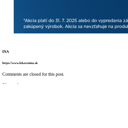
INA
https://www.lekarenina.sk
Comments are closed for this post.
Kontakt
+421 910 718 075
Zavolajte nám
info@lekarenina.sk
Otváracie hodiny
Pondelok - Piatok 8.00 - 18.00