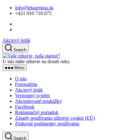
Skip
info@lekarenina.sk
to
+421 910 718 075
the
content
Akciový leták
Search
Vaše
zdravie,
U nás máte zdravie na dosah ruky.
naša
Menu
starosť!
O nás
Fotogaléria
Akciový leták
Vernostný systém
Akceptované poukážky
Facebook
Reklamačný poriadok
Zásady používania súborov cookie (EÚ)
Zmluvné podmienky používania
Search