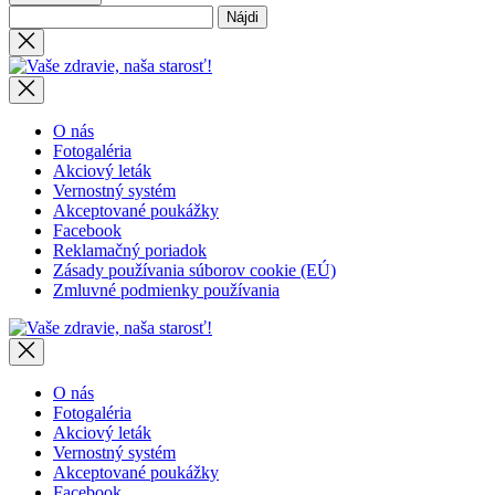
Hľadať:
Close
search
Vaše
zdravie,
naša
starosť!
O nás
Fotogaléria
Akciový leták
Vernostný systém
Akceptované poukážky
Facebook
Reklamačný poriadok
Zásady používania súborov cookie (EÚ)
Zmluvné podmienky používania
Vaše
zdravie,
naša
starosť!
O nás
Fotogaléria
Akciový leták
Vernostný systém
Akceptované poukážky
Facebook